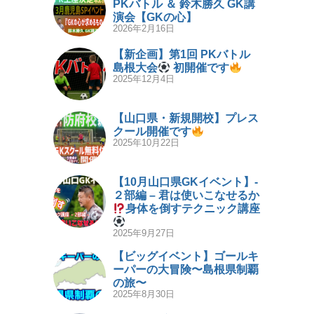
PKバトル ＆ 鈴木勝久 GK講
演会【GKの心】
2026年2月16日
【新企画】第1回 PKバトル
島根大会
初開催です
2025年12月4日
【山口県・新規開校】プレス
クール開催です
2025年10月22日
【10月山口県GKイベント】-
２部編 – 君は使いこなせるか
身体を倒すテクニック講座
2025年9月27日
【ビッグイベント】ゴールキ
ーパーの大冒険〜島根県制覇
の旅〜
2025年8月30日