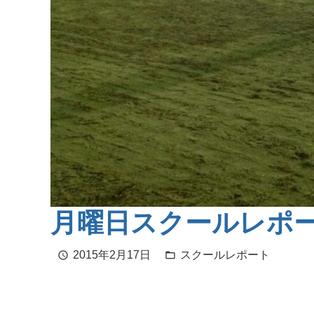
月曜日スクールレポ
2015年2月17日
スクールレポート
schedule
folder_open