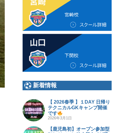
新着情報
【 2026春季 】１DAY 日帰り
テクニカルGKキャンプ開催
です
2026年3月1日
【鹿児島初】オープン参加型