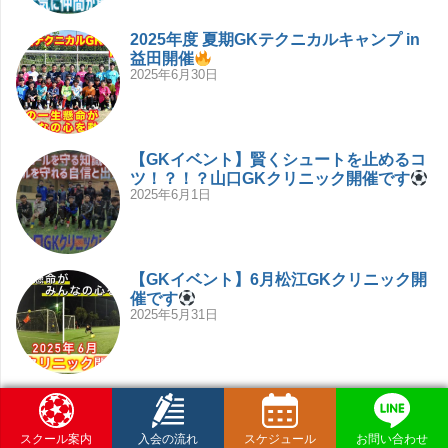
2025年度 夏期GKテクニカルキャンプ in
益田開催
2025年6月30日
【GKイベント】賢くシュートを止めるコ
ツ！？！？山口GKクリニック開催です
2025年6月1日
【GKイベント】6月松江GKクリニック開
催です
2025年5月31日
【島根県・新規開校】松江校プレスクー
ル開催します！！！
2025年3月12日
スクール案内
入会の流れ
スケジュール
お問い合わせ