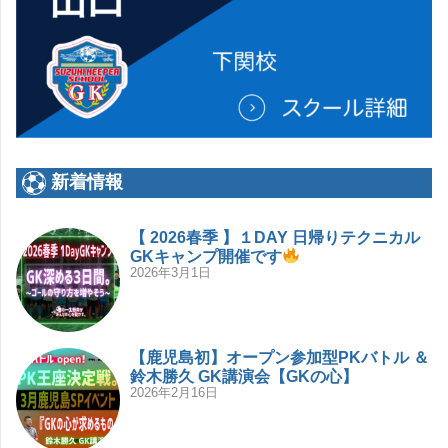
新着情報
【 2026春季 】１DAY 日帰りテクニカル
GKキャンプ開催です
2026年3月1日
【鹿児島初】オープン参加型PKバトル ＆
鈴木勝久 GK講演会【GKの心】
2026年2月16日