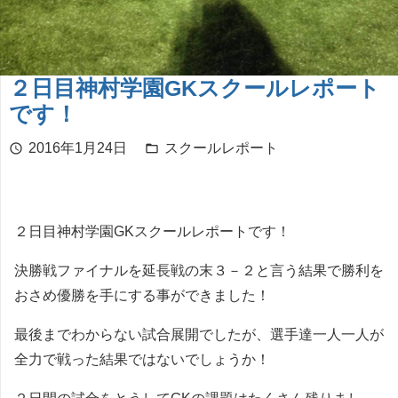
２日目神村学園GKスクールレポート
です！
2016年1月24日
スクールレポート
schedule
folder_open
２日目神村学園GKスクールレポートです！
決勝戦ファイナルを延長戦の末３－２と言う結果で勝利を
おさめ優勝を手にする事ができました！
最後までわからない試合展開でしたが、選手達一人一人が
全力で戦った結果ではないでしょうか！