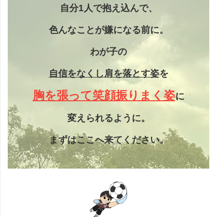
自分1人で抱え込んで、
色んなことが嫌になる前に。
わが子の
自信をなくし
肩を落とす姿
を
胸を張って笑顔振りまく姿
に
変えられるように。
まずはここへ来てください。