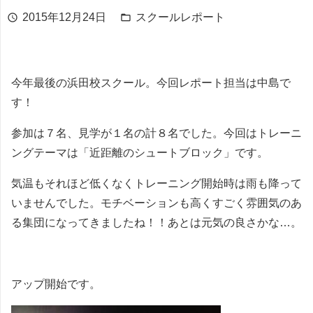
2015年12月24日
スクールレポート
schedule
folder_open
今年最後の浜田校スクール。今回レポート担当は中島で
す！
参加は７名、見学が１名の計８名でした。今回はトレーニ
ングテーマは「近距離のシュートブロック」です。
気温もそれほど低くなくトレーニング開始時は雨も降って
いませんでした。モチベーションも高くすごく雰囲気のあ
る集団になってきましたね！！あとは元気の良さかな…。
アップ開始です。