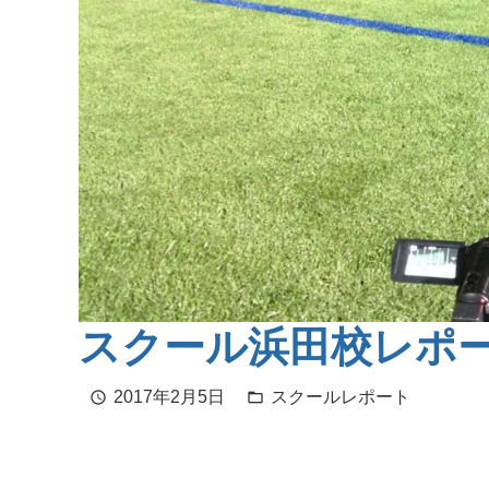
スクール浜田校レポ
2017年2月5日
スクールレポート
schedule
folder_open