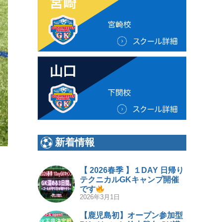
新着情報
【 2026春季 】１DAY 日帰り
テクニカルGKキャンプ開催
です
2026年3月1日
【鹿児島初】オープン参加型