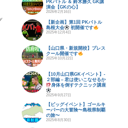
PKバトル ＆ 鈴木勝久 GK講
演会【GKの心】
2026年2月16日
グ
【新企画】第1回 PKバトル
島根大会
初開催です
2025年12月4日
【山口県・新規開校】プレス
クール開催です
2025年10月22日
【10月山口県GKイベント】-
２部編 – 君は使いこなせるか
身体を倒すテクニック講座
2025年9月27日
【ビッグイベント】ゴールキ
ーパーの大冒険〜島根県制覇
の旅〜
2025年8月30日