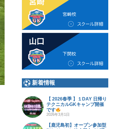
新着情報
【 2026春季 】１DAY 日帰り
テクニカルGKキャンプ開催
です
2026年3月1日
【鹿児島初】オープン参加型