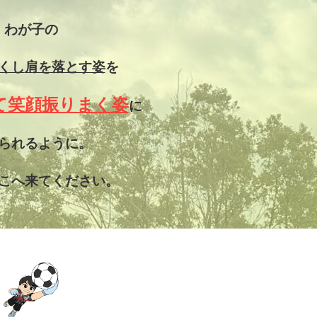
わが子の
くし
肩を落とす姿
を
て笑顔振りまく姿
に
られるように。
こへ来てください。