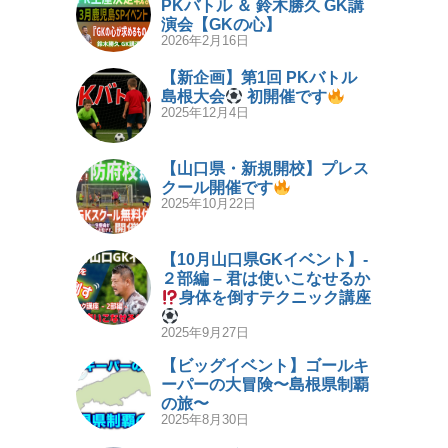
PKバトル ＆ 鈴木勝久 GK講
演会【GKの心】
2026年2月16日
【新企画】第1回 PKバトル
島根大会
初開催です
2025年12月4日
【山口県・新規開校】プレス
クール開催です
2025年10月22日
【10月山口県GKイベント】-
２部編 – 君は使いこなせるか
身体を倒すテクニック講座
2025年9月27日
【ビッグイベント】ゴールキ
ーパーの大冒険〜島根県制覇
の旅〜
2025年8月30日