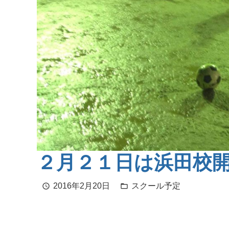
２月２１日は浜田校
2016年2月20日
スクール予定
schedule
folder_open