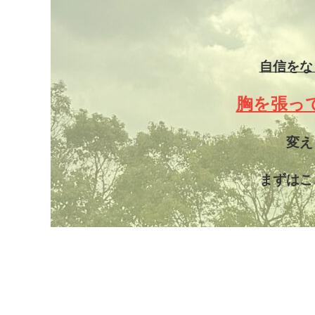
自信をな
胸を張っ
変え
まずはこ