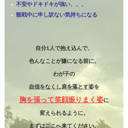
不安やドキドキが強い、、、
観戦中に申し訳ない気持ちになる
自分1人で抱え込んで、
色んなことが嫌になる前に。
わが子の
自信をなくし
肩を落とす姿
を
胸を張って笑顔振りまく姿
に
変えられるように。
まずはここへ来てください。