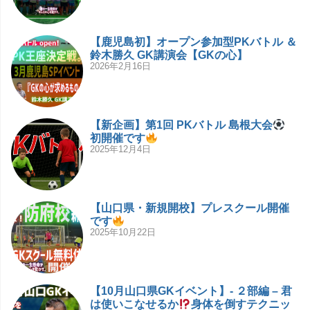
【鹿児島初】オープン参加型PKバトル ＆
鈴木勝久 GK講演会【GKの心】
2026年2月16日
【新企画】第1回 PKバトル 島根大会
初開催です
2025年12月4日
【山口県・新規開校】プレスクール開催
です
2025年10月22日
【10月山口県GKイベント】- ２部編 – 君
は使いこなせるか
身体を倒すテクニッ