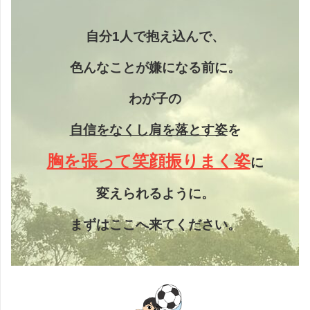
自分1人で抱え込んで、
色んなことが嫌になる前に。
わが子の
自信をなくし
肩を落とす姿
を
胸を張って笑顔振りまく姿
に
変えられるように。
まずはここへ来てください。