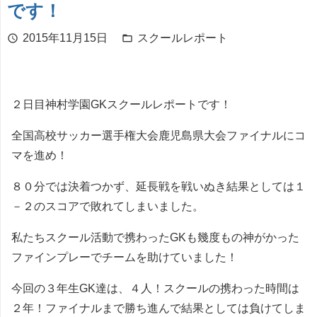
です！
2015年11月15日
スクールレポート
schedule
folder_open
２日目神村学園GKスクールレポートです！
全国高校サッカー選手権大会鹿児島県大会ファイナルにコ
マを進め！
８０分では決着つかず、延長戦を戦いぬき結果としては１
－２のスコアで敗れてしまいました。
私たちスクール活動で携わったGKも幾度もの神がかった
ファインプレーでチームを助けていました！
今回の３年生GK達は、４人！スクールの携わった時間は
２年！ファイナルまで勝ち進んで結果としては負けてしま