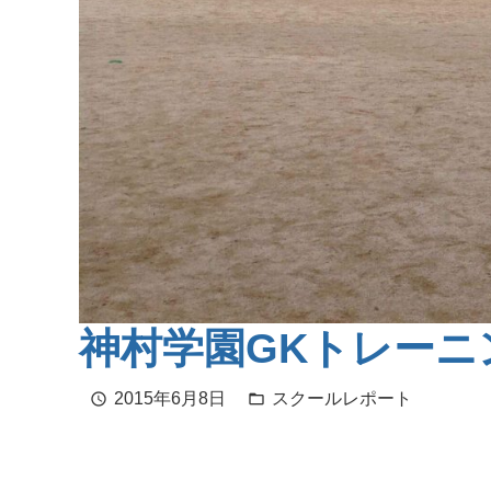
神村学園GKトレーニ
2015年6月8日
スクールレポート
schedule
folder_open