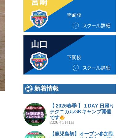
新着情報
！
【 2026春季 】１DAY 日帰り
テクニカルGKキャンプ開催
です
2026年3月1日
【鹿児島初】オープン参加型