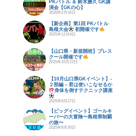
PKバトル ＆ 鈴木勝久 GK講
演会【GKの心】
2026年2月16日
【新企画】第1回 PKバトル
島根大会
初開催です
2025年12月4日
【山口県・新規開校】プレス
クール開催です
2025年10月22日
【10月山口県GKイベント】-
２部編 – 君は使いこなせるか
身体を倒すテクニック講座
2025年9月27日
【ビッグイベント】ゴールキ
ーパーの大冒険〜島根県制覇
の旅〜
2025年8月30日