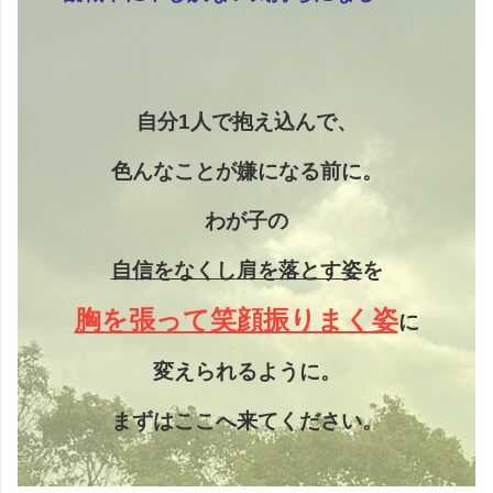
自分1人で抱え込んで、
色んなことが嫌になる前に。
わが子の
自信をなくし
肩を落とす姿
を
胸を張って笑顔振りまく姿
に
変えられるように。
まずはここへ来てください。