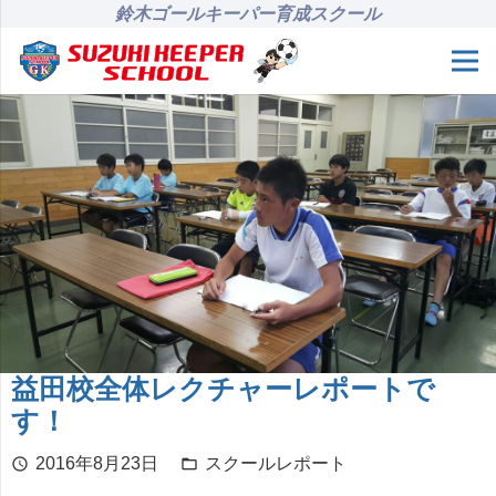
鈴木ゴールキーパー育成スクール
益田校全体レクチャーレポートで
す！
2016年8月23日
スクールレポート
schedule
folder_open