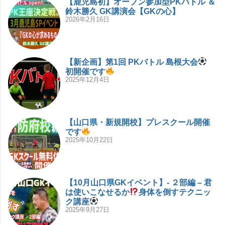
【鹿児島初】オープン参加型PKバトル ＆
鈴木勝久 GK講演会【GKの心】
2026年2月16日
【新企画】第1回 PKバトル 島根大会
初開催です
2025年12月4日
【山口県・新規開校】プレスクール開催
です
2025年10月22日
【10月山口県GKイベント】- ２部編 – 君
は使いこなせるか
身体を倒すテクニッ
ク講座
2025年9月27日