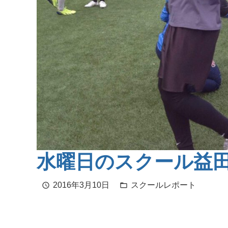
水曜日のスクール益
2016年3月10日
スクールレポート
schedule
folder_open