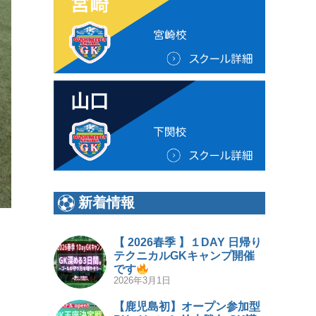
新着情報
【 2026春季 】１DAY 日帰り
テクニカルGKキャンプ開催
です
2026年3月1日
【鹿児島初】オープン参加型