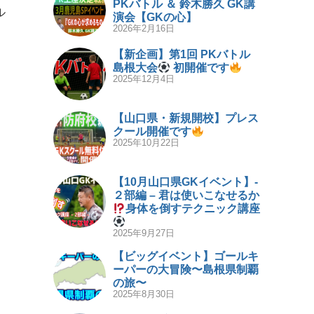
PKバトル ＆ 鈴木勝久 GK講
ル
演会【GKの心】
2026年2月16日
【新企画】第1回 PKバトル
島根大会
初開催です
2025年12月4日
【山口県・新規開校】プレス
クール開催です
2025年10月22日
【10月山口県GKイベント】-
２部編 – 君は使いこなせるか
身体を倒すテクニック講座
2025年9月27日
【ビッグイベント】ゴールキ
ーパーの大冒険〜島根県制覇
の旅〜
2025年8月30日