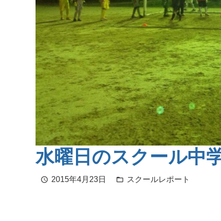
水曜日のスクール中
2015年4月23日
スクールレポート
schedule
folder_open