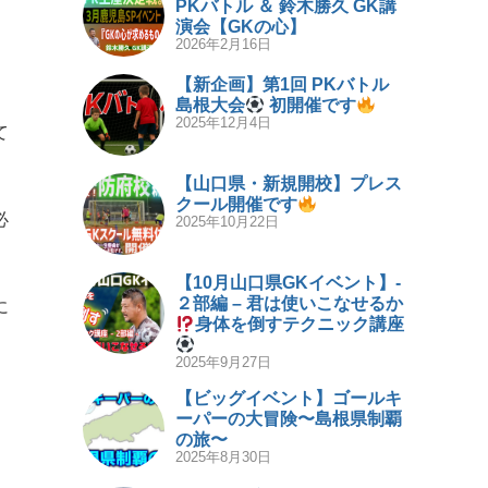
PKバトル ＆ 鈴木勝久 GK講
演会【GKの心】
2026年2月16日
【新企画】第1回 PKバトル
島根大会
初開催です
2025年12月4日
て
【山口県・新規開校】プレス
クール開催です
必
2025年10月22日
【10月山口県GKイベント】-
２部編 – 君は使いこなせるか
に
身体を倒すテクニック講座
2025年9月27日
【ビッグイベント】ゴールキ
ーパーの大冒険〜島根県制覇
の旅〜
2025年8月30日