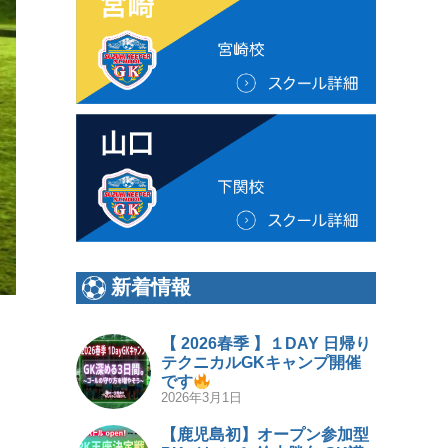
新着情報
【 2026春季 】１DAY 日帰り
テクニカルGKキャンプ開催
です
2026年3月1日
【鹿児島初】オープン参加型