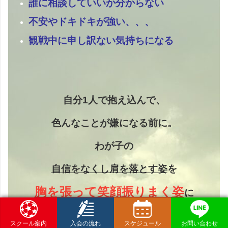
誰に相談していいか分からない
不安やドキドキが強い、、、
観戦中に申し訳ない気持ちになる
自分1人で抱え込んで、
色んなことが嫌になる前に。
わが子の
自信をなくし
肩を落とす姿
を
胸を張って笑顔振りまく姿
に
変えられるように。
スクール案内
入会の流れ
スケジュール
お問い合わせ