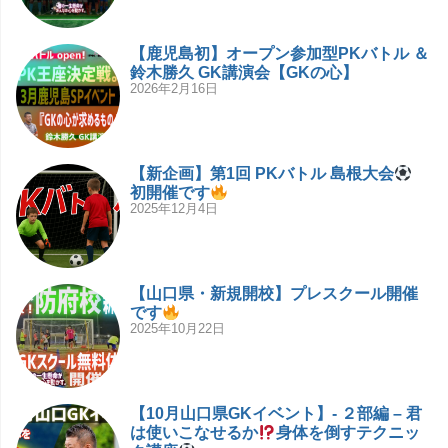
【鹿児島初】オープン参加型PKバトル ＆
鈴木勝久 GK講演会【GKの心】
2026年2月16日
【新企画】第1回 PKバトル 島根大会
初開催です
2025年12月4日
【山口県・新規開校】プレスクール開催
です
2025年10月22日
【10月山口県GKイベント】- ２部編 – 君
は使いこなせるか
身体を倒すテクニッ