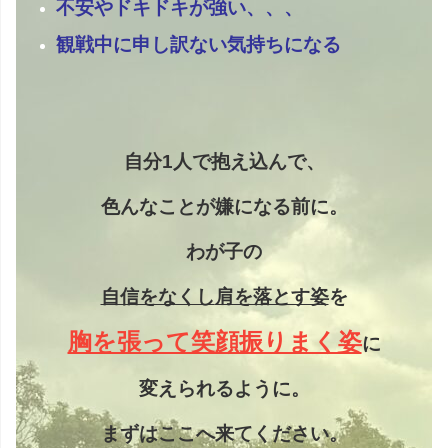
不安やドキドキが強い、、、
観戦中に申し訳ない気持ちになる
自分1人で抱え込んで、
色んなことが嫌になる前に。
わが子の
自信をなくし
肩を落とす姿
を
胸を張って笑顔振りまく姿
に
変えられるように。
まずはここへ来てください。