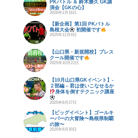
PKバトル ＆ 鈴木勝久 GK講
演会【GKの心】
2026年2月16日
【新企画】第1回 PKバトル
島根大会
初開催です
2025年12月4日
【山口県・新規開校】プレス
クール開催です
2025年10月22日
【10月山口県GKイベント】-
２部編 – 君は使いこなせるか
身体を倒すテクニック講座
2025年9月27日
【ビッグイベント】ゴールキ
ーパーの大冒険〜島根県制覇
の旅〜
2025年8月30日