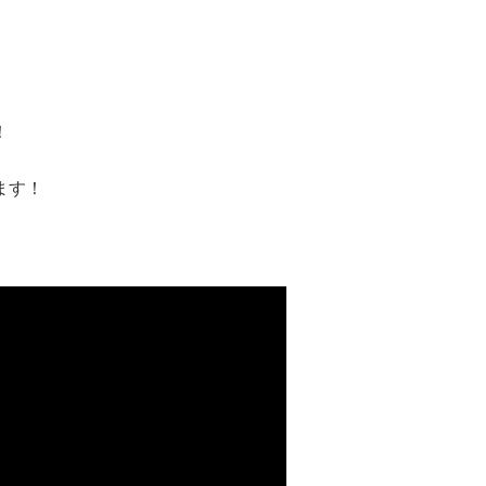
！
ます！