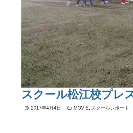
スクール松江校プレ
2017年4月4日
MOVIE
,
スクールレポート
schedule
folder_open