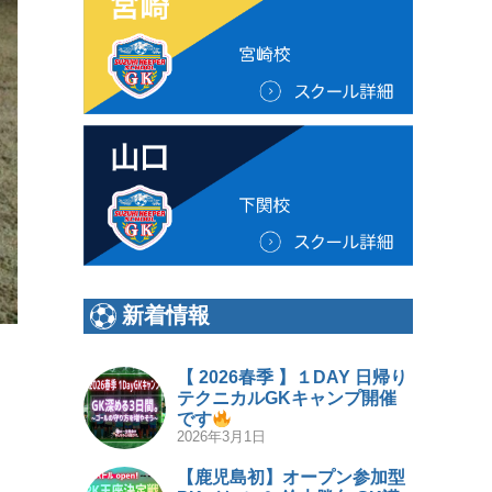
新着情報
【 2026春季 】１DAY 日帰り
テクニカルGKキャンプ開催
です
2026年3月1日
【鹿児島初】オープン参加型