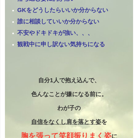
GKをどうしたらいいか分からない
誰に相談していいか分からない
不安やドキドキが強い、、、
観戦中に申し訳ない気持ちになる
自分1人で抱え込んで、
色んなことが嫌になる前に。
わが子の
自信をなくし
肩を落とす姿
を
胸を張って笑顔振りまく姿
に