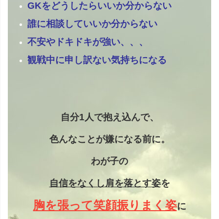
GKをどうしたらいいか分からない
誰に相談していいか分からない
不安やドキドキが強い、、、
観戦中に申し訳ない気持ちになる
自分1人で抱え込んで、
色んなことが嫌になる前に。
わが子の
自信をなくし
肩を落とす姿
を
胸を張って笑顔振りまく姿
に