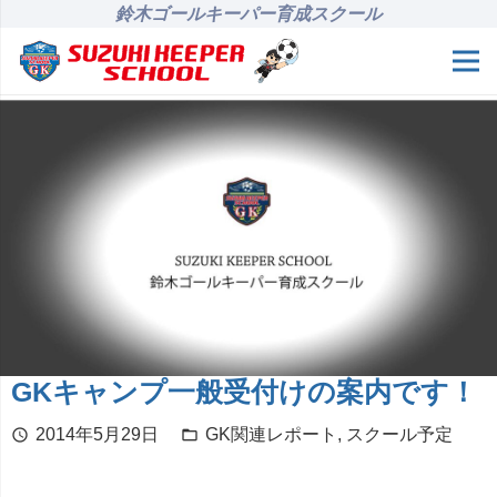
鈴木ゴールキーパー育成スクール
GKキャンプ一般受付けの案内です！
2014年5月29日
GK関連レポート
,
スクール予定
schedule
folder_open