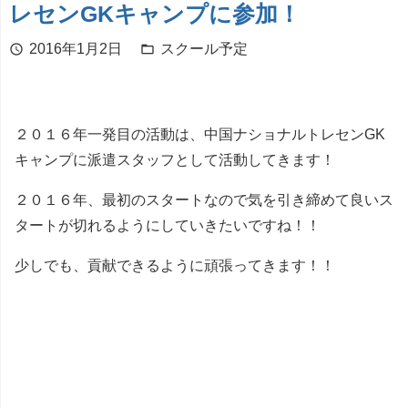
レセンGKキャンプに参加！
2016年1月2日
スクール予定
schedule
folder_open
２０１６年一発目の活動は、中国ナショナルトレセンGK
キャンプに派遣スタッフとして活動してきます！
２０１６年、最初のスタートなので気を引き締めて良いス
タートが切れるようにしていきたいですね！！
少しでも、貢献できるように頑張ってきます！！