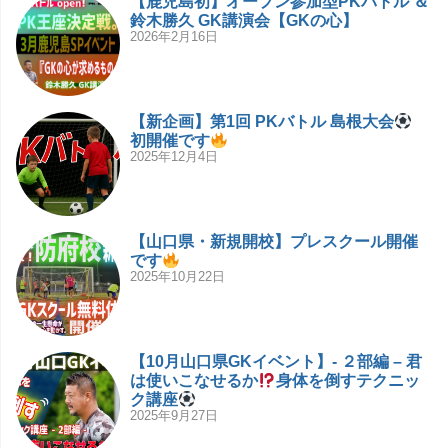
【鹿児島初】オープン参加型PKバトル ＆
鈴木勝久 GK講演会【GKの心】
2026年2月16日
【新企画】第1回 PKバトル 島根大会
初開催です
2025年12月4日
【山口県・新規開校】プレスクール開催
です
2025年10月22日
【10月山口県GKイベント】- ２部編 – 君
は使いこなせるか
身体を倒すテクニッ
ク講座
2025年9月27日