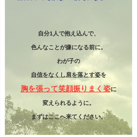
自分1人で抱え込んで、
色んなことが嫌になる前に。
わが子の
自信をなくし
肩を落とす姿
を
胸を張って笑顔振りまく姿
に
変えられるように。
まずはここへ来てください。