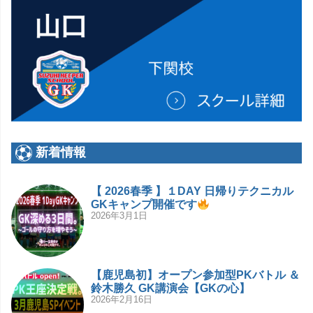
新着情報
【 2026春季 】１DAY 日帰りテクニカル
GKキャンプ開催です
2026年3月1日
【鹿児島初】オープン参加型PKバトル ＆
鈴木勝久 GK講演会【GKの心】
2026年2月16日