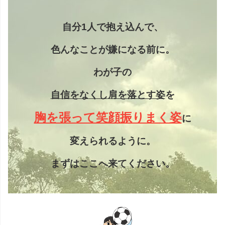
自分1人で抱え込んで、
色んなことが嫌になる前に。
わが子の
自信をなくし
肩を落とす姿
を
胸を張って笑顔振りまく姿
に
変えられるように。
まずはここへ来てください。