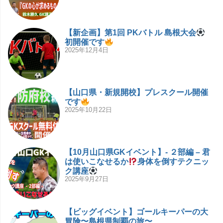
【新企画】第1回 PKバトル 島根大会
初開催です
2025年12月4日
【山口県・新規開校】プレスクール開催
です
2025年10月22日
【10月山口県GKイベント】- ２部編 – 君
は使いこなせるか
身体を倒すテクニッ
ク講座
2025年9月27日
【ビッグイベント】ゴールキーパーの大
冒険〜島根県制覇の旅〜