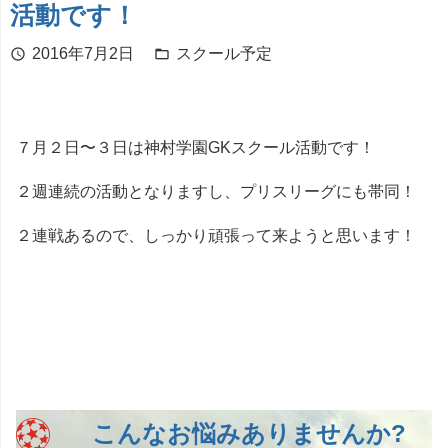
活動です！
2016年7月2日
スクール予定
schedule
folder_open
７月２日〜３日は神村学園GKスクール活動です！
２週連続の活動となりますし、プリスリーグにも帯同！
２連戦あるので、しっかり頑張って来ようと思います！
こんなお悩みありませんか?