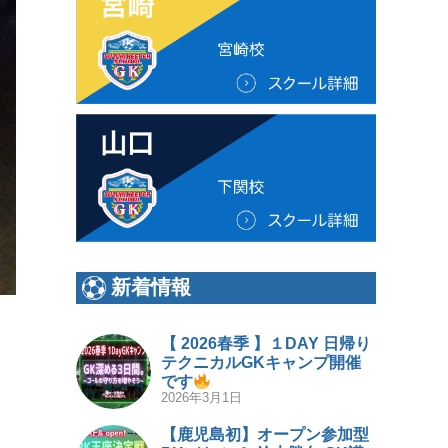
新着情報
【 2026春季 】１DAY 日帰り
テクニカルGKキャンプ開催
です
2026年3月1日
【鹿児島初】オープン参加型