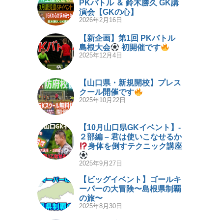
PKバトル ＆ 鈴木勝久 GK講
演会【GKの心】
2026年2月16日
【新企画】第1回 PKバトル
島根大会
初開催です
2025年12月4日
【山口県・新規開校】プレス
クール開催です
2025年10月22日
【10月山口県GKイベント】-
２部編 – 君は使いこなせるか
身体を倒すテクニック講座
2025年9月27日
【ビッグイベント】ゴールキ
ーパーの大冒険〜島根県制覇
の旅〜
2025年8月30日