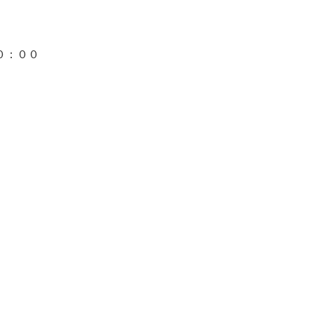
０：００
）