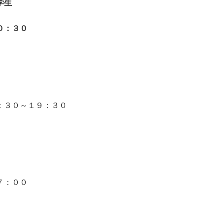
学生
３０
：３０～１９：３０
７：００