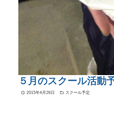
５月のスクール活動
2015年4月26日
スクール予定
schedule
folder_open