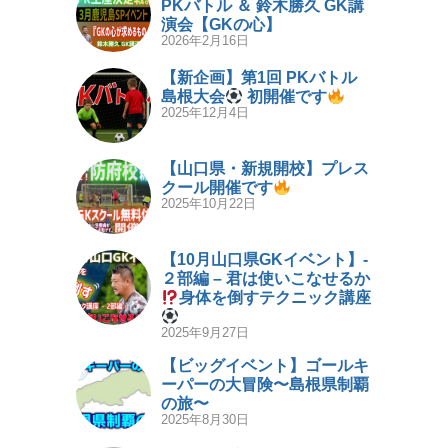
PKバトル ＆ 鈴木勝久 GK講
演会【GKの心】
2026年2月16日
【新企画】第1回 PKバトル
島根大会
初開催です
2025年12月4日
【山口県・新規開校】プレス
クール開催です
2025年10月22日
【10月山口県GKイベント】-
２部編 – 君は使いこなせるか
身体を倒すテクニック講座
2025年9月27日
【ビッグイベント】ゴールキ
ーパーの大冒険〜島根県制覇
の旅〜
2025年8月30日