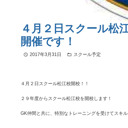
４月２日スクール松
開催です！
2017年3月31日
スクール予定
schedule
folder_open
４月２日スクール松江校開校！！
２９年度からスクール松江校を開校します！
GK仲間と共に、特別なトレーニングを受けてスキ