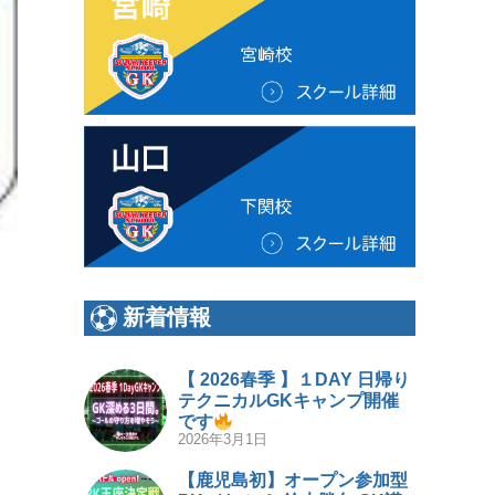
新着情報
【 2026春季 】１DAY 日帰り
テクニカルGKキャンプ開催
です
2026年3月1日
【鹿児島初】オープン参加型