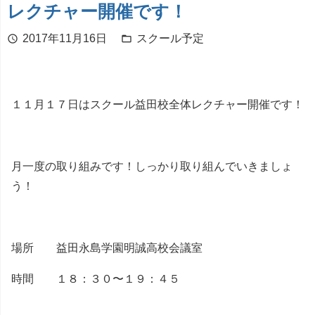
レクチャー開催です！
2017年11月16日
スクール予定
schedule
folder_open
１１月１７日はスクール益田校全体レクチャー開催です！
月一度の取り組みです！しっかり取り組んでいきましょ
う！
場所 益田永島学園明誠高校会議室
時間 １８：３０〜１９：４５