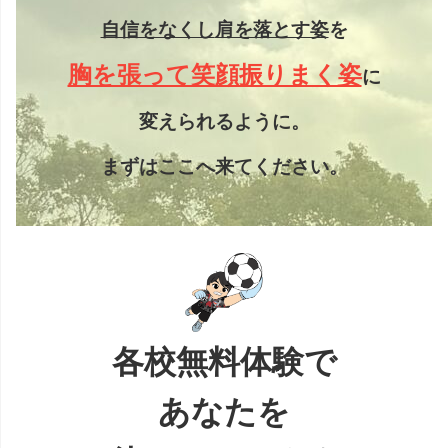
自信をなくし
肩を落とす姿
を
胸を張って笑顔振りまく姿
に
変えられるように。
まずはここへ来てください。
各校無料体験で
あなたを