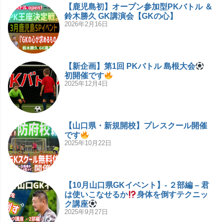
【鹿児島初】オープン参加型PKバトル ＆
鈴木勝久 GK講演会【GKの心】
2026年2月16日
【新企画】第1回 PKバトル 島根大会
初開催です
2025年12月4日
【山口県・新規開校】プレスクール開催
です
2025年10月22日
【10月山口県GKイベント】- ２部編 – 君
は使いこなせるか
身体を倒すテクニッ
ク講座
2025年9月27日