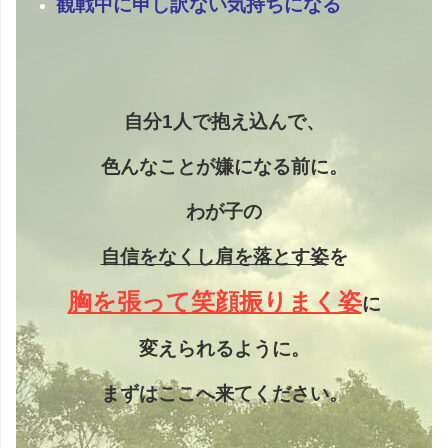
観戦中に申し訳ない気持ちになる
自分1人で抱え込んで、
色んなことが嫌になる前に。
わが子の
自信をなくし
肩を落とす姿
を
胸を張って笑顔振りまく姿
に
変えられるように。
まずはここへ来てください。