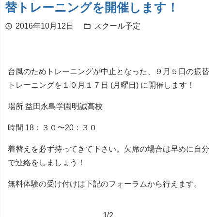
替トレーニングを開催します！
2016年10月12日
スクール予定
schedule
folder_open
台風のためトレーニングが中止となった、９月５日の振替
トレーニングを１０月１７日 (月曜日) に開催します！
場所 益田永島学園明誠高校
時間 18：３０〜20：３０
着替えを必ず持ってきて下さい。欠席の場合は早めに自分
で連絡をしましょう！
無料体験の受け付けは下記のフォーラムから行えます。
1/2