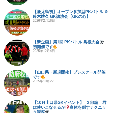
【鹿児島初】オープン参加型PKバトル ＆
鈴木勝久 GK講演会【GKの心】
2026年2月16日
【新企画】第1回 PKバトル 島根大会
初開催です
2025年12月4日
【山口県・新規開校】プレスクール開催
です
2025年10月22日
【10月山口県GKイベント】- ２部編 – 君
は使いこなせるか
身体を倒すテクニッ
ク講座