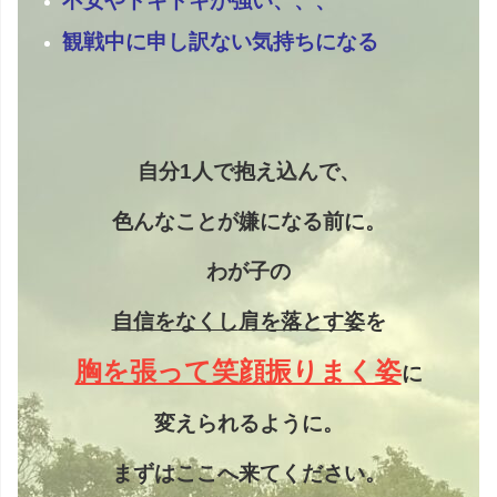
不安やドキドキが強い、、、
観戦中に申し訳ない気持ちになる
自分1人で抱え込んで、
色んなことが嫌になる前に。
わが子の
自信をなくし
肩を落とす姿
を
胸を張って笑顔振りまく姿
に
変えられるように。
まずはここへ来てください。