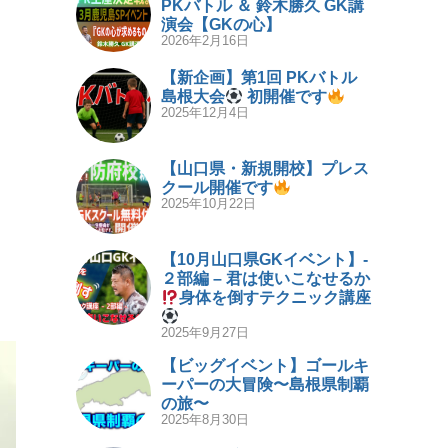
PKバトル ＆ 鈴木勝久 GK講
演会【GKの心】
2026年2月16日
【新企画】第1回 PKバトル
島根大会
初開催です
2025年12月4日
【山口県・新規開校】プレス
クール開催です
2025年10月22日
【10月山口県GKイベント】-
２部編 – 君は使いこなせるか
身体を倒すテクニック講座
2025年9月27日
【ビッグイベント】ゴールキ
ーパーの大冒険〜島根県制覇
の旅〜
2025年8月30日