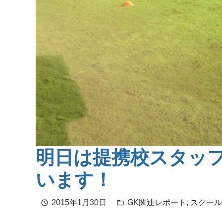
明日は提携校スタッ
います！
2015年1月30日
GK関連レポート
,
スクール
schedule
folder_open