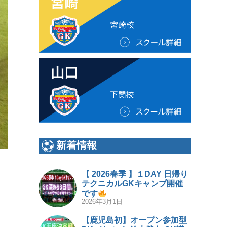
新着情報
【 2026春季 】１DAY 日帰り
テクニカルGKキャンプ開催
です
2026年3月1日
【鹿児島初】オープン参加型