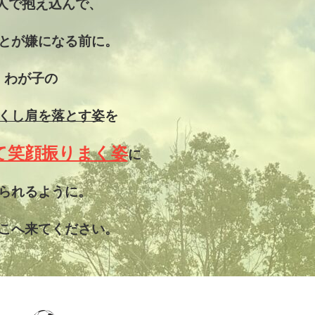
人で抱え込んで、
とが嫌になる前に。
わが子の
くし
肩を落とす姿
を
て笑顔振りまく姿
に
られるように。
こへ来てください。