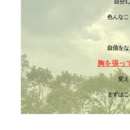
自分1
色んなこ
自信をな
胸を張っ
変え
まずはこ