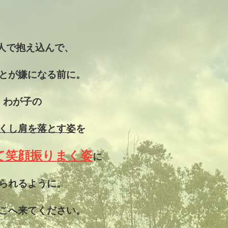
人で抱え込んで、
とが嫌になる前に。
わが子の
くし
肩を落とす姿
を
て笑顔振りまく姿
に
られるように。
こへ来てください。