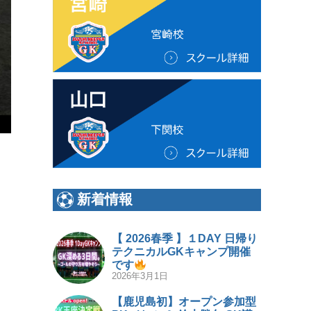
新着情報
【 2026春季 】１DAY 日帰り
テクニカルGKキャンプ開催
です
2026年3月1日
【鹿児島初】オープン参加型