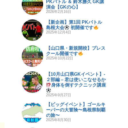
PKバトル ＆ 鈴木勝久 GK講
演会【GKの心】
2026年2月16日
【新企画】第1回 PKバトル
島根大会
初開催です
2025年12月4日
【山口県・新規開校】プレス
クール開催です
2025年10月22日
【10月山口県GKイベント】-
２部編 – 君は使いこなせるか
身体を倒すテクニック講座
2025年9月27日
【ビッグイベント】ゴールキ
ーパーの大冒険〜島根県制覇
の旅〜
2025年8月30日