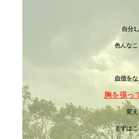
自分1
色んなこ
自信をな
胸を張っ
変え
まずはこ