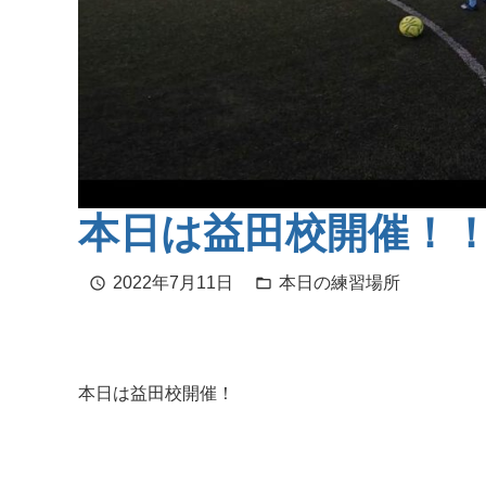
本日は益田校開催！
2022年7月11日
本日の練習場所
schedule
folder_open
本日は益田校開催！