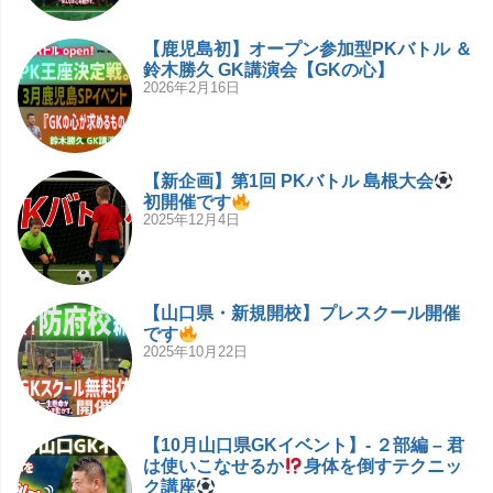
【鹿児島初】オープン参加型PKバトル ＆
鈴木勝久 GK講演会【GKの心】
2026年2月16日
【新企画】第1回 PKバトル 島根大会
初開催です
2025年12月4日
【山口県・新規開校】プレスクール開催
です
2025年10月22日
【10月山口県GKイベント】- ２部編 – 君
は使いこなせるか
身体を倒すテクニッ
ク講座