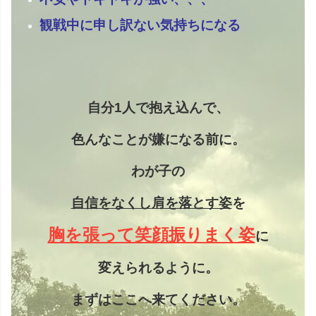
観戦中に申し訳ない気持ちになる
自分1人で抱え込んで、
色んなことが嫌になる前に。
わが子の
自信をなくし
肩を落とす姿
を
胸を張って笑顔振りまく姿
に
変えられるように。
まずはここへ来てください。