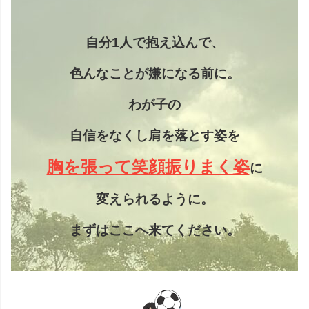
自分1人で抱え込んで、
色んなことが嫌になる前に。
わが子の
自信をなくし
肩を落とす姿
を
胸を張って笑顔振りまく姿
に
変えられるように。
まずはここへ来てください。