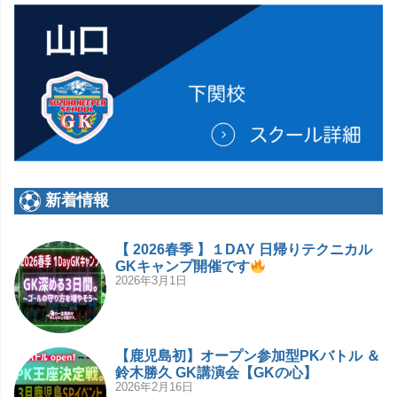
新着情報
【 2026春季 】１DAY 日帰りテクニカル
GKキャンプ開催です
2026年3月1日
【鹿児島初】オープン参加型PKバトル ＆
鈴木勝久 GK講演会【GKの心】
2026年2月16日