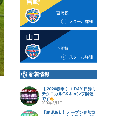
新着情報
【 2026春季 】１DAY 日帰り
テクニカルGKキャンプ開催
です
2026年3月1日
【鹿児島初】オープン参加型