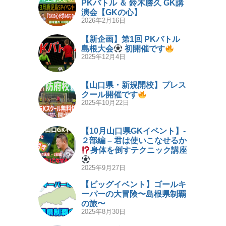
PKバトル ＆ 鈴木勝久 GK講
演会【GKの心】
2026年2月16日
【新企画】第1回 PKバトル
島根大会
初開催です
2025年12月4日
【山口県・新規開校】プレス
クール開催です
2025年10月22日
【10月山口県GKイベント】-
２部編 – 君は使いこなせるか
身体を倒すテクニック講座
2025年9月27日
【ビッグイベント】ゴールキ
ーパーの大冒険〜島根県制覇
の旅〜
2025年8月30日