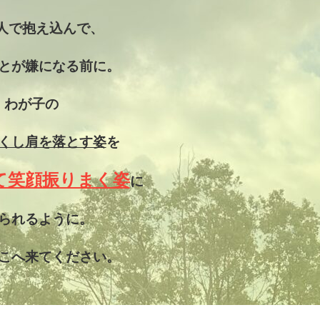
人で抱え込んで、
とが嫌になる前に。
わが子の
くし
肩を落とす姿
を
て笑顔振りまく姿
に
られるように。
こへ来てください。