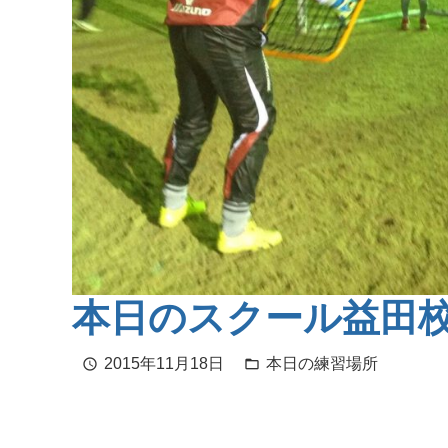
本日のスクール益田
2015年11月18日
本日の練習場所
schedule
folder_open