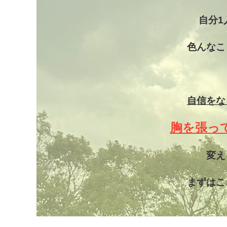
自分1
色んなこ
自信をな
胸を張っ
変え
まずはこ