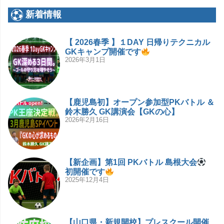
新着情報
【 2026春季 】１DAY 日帰りテクニカル
GKキャンプ開催です
2026年3月1日
【鹿児島初】オープン参加型PKバトル ＆
鈴木勝久 GK講演会【GKの心】
2026年2月16日
【新企画】第1回 PKバトル 島根大会
初開催です
2025年12月4日
【山口県・新規開校】プレスクール開催