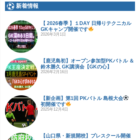
新着情報
【 2026春季 】１DAY 日帰りテクニカル
GKキャンプ開催です
2026年3月1日
【鹿児島初】オープン参加型PKバトル ＆
鈴木勝久 GK講演会【GKの心】
2026年2月16日
【新企画】第1回 PKバトル 島根大会
初開催です
2025年12月4日
【山口県・新規開校】プレスクール開催