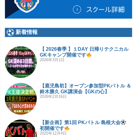
新着情報
【 2026春季 】１DAY 日帰りテクニカル
GKキャンプ開催です
2026年3月1日
【鹿児島初】オープン参加型PKバトル ＆
鈴木勝久 GK講演会【GKの心】
2026年2月16日
【新企画】第1回 PKバトル 島根大会
初開催です
2025年12月4日