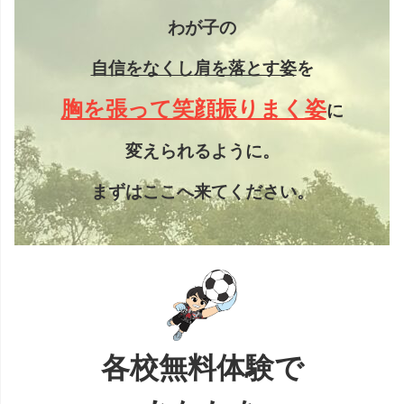
わが子の
自信をなくし
肩を落とす姿
を
胸を張って笑顔振りまく姿
に
変えられるように。
まずはここへ来てください。
各校無料体験で