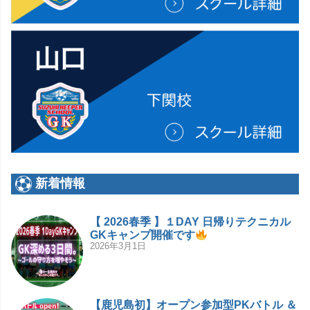
新着情報
【 2026春季 】１DAY 日帰りテクニカル
GKキャンプ開催です
2026年3月1日
【鹿児島初】オープン参加型PKバトル ＆