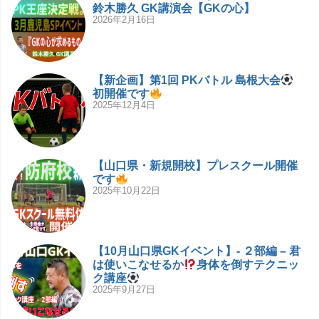
鈴木勝久 GK講演会【GKの心】
2026年2月16日
【新企画】第1回 PKバトル 島根大会
初開催です
2025年12月4日
【山口県・新規開校】プレスクール開催
です
2025年10月22日
【10月山口県GKイベント】- ２部編 – 君
は使いこなせるか
身体を倒すテクニッ
ク講座
2025年9月27日