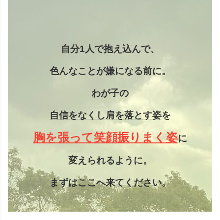
自分1人で抱え込んで、
色んなことが嫌になる前に。
わが子の
自信をなくし
肩を落とす姿
を
胸を張って笑顔振りまく姿
に
変えられるように。
まずはここへ来てください。