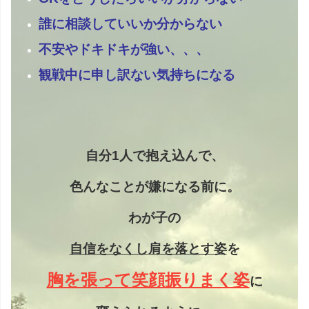
誰に相談していいか分からない
不安やドキドキが強い、、、
観戦中に申し訳ない気持ちになる
自分1人で抱え込んで、
色んなことが嫌になる前に。
わが子の
自信をなくし
肩を落とす姿
を
胸を張って笑顔振りまく姿
に