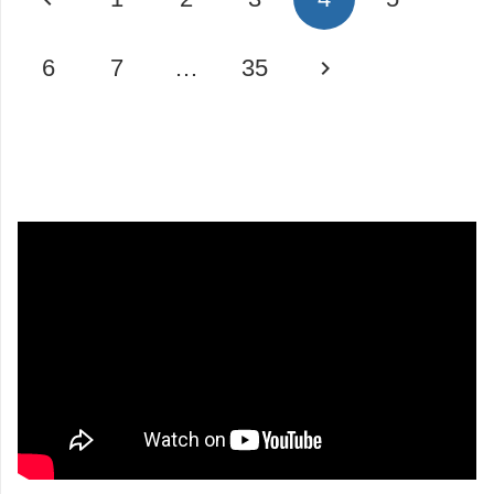
6
7
…
35