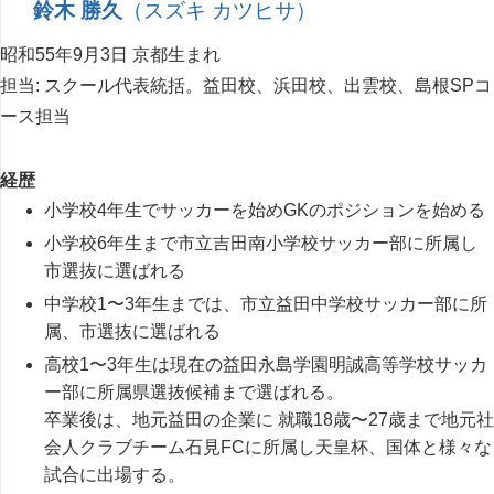
鈴木 勝久
（スズキ カツヒサ）
昭和55年9月3日 京都生まれ
担当: スクール代表統括。益田校、浜田校、出雲校、島根SPコ
ース担当
経歴
小学校4年生でサッカーを始めGKのポジションを始める
小学校6年生まで市立吉田南小学校サッカー部に所属し
市選抜に選ばれる
中学校1〜3年生までは、市立益田中学校サッカー部に所
属、市選抜に選ばれる
高校1〜3年生は現在の益田永島学園明誠高等学校サッカ
ー部に所属県選抜候補まで選ばれる。
卒業後は、地元益田の企業に 就職18歳〜27歳まで地元社
会人クラブチーム石見FCに所属し天皇杯、国体と様々な
試合に出場する。