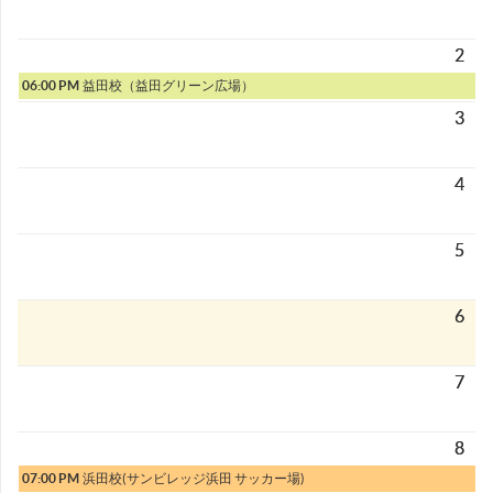
2
06:00 PM
益田校（益田グリーン広場）
3
4
5
6
7
8
07:00 PM
浜田校(サンビレッジ浜田 サッカー場)