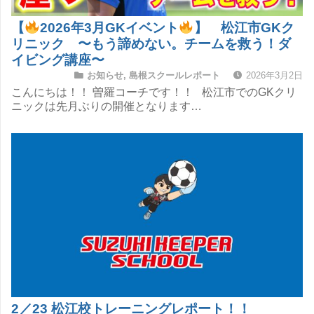
【
2026年3月GKイベント
】 松江市GKク
リニック 〜もう諦めない。チームを救う！ダ
イビング講座〜
お知らせ
,
島根スクールレポート
2026年3月2日
こんにちは！！ 曽羅コーチです！！ 松江市でのGKクリ
ニックは先月ぶりの開催となります…
2／23 松江校トレーニングレポート！！