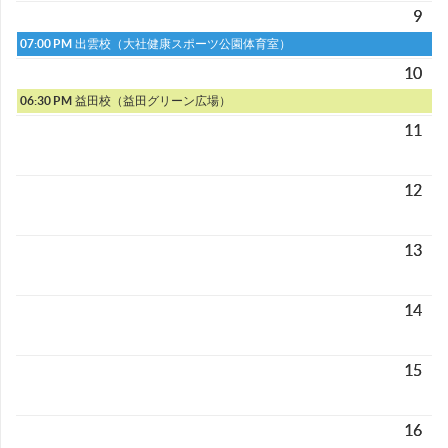
9
07:00 PM
出雲校（大社健康スポーツ公園体育室）
10
06:30 PM
益田校（益田グリーン広場）
11
12
13
14
15
16