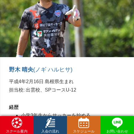
野木 晴央
(ノギ ハルヒサ)
平成4年2月16日 島根県生まれ
担当校: 出雲校、SPコースU-12
経歴
小学3年生からサッカーを始める
中学1年生からゴールキーパーを本格的に始める
スクール案内
入会の流れ
スケジュール
お問い合わせ
益田東高等学校に入学時に、鈴木ゴールキーパ